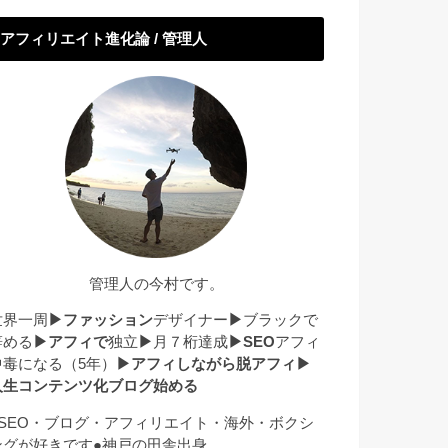
アフィリエイト進化論 / 管理人
管理人の今村です。
世界一周
▶︎
ファッション
デザイナー
▶︎
ブラックで
辞める
▶︎
アフィで
独立
▶︎
月７桁達成
▶︎SEO
アフィ
中毒になる（5年）
▶︎
アフィしながら脱アフィ
▶︎
人生コンテンツ化ブログ始める
●SEO・ブログ・アフィリエイト・海外・ボクシ
ングが好きです●神戸の田舎出身