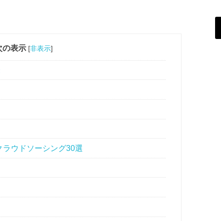
次の表示
[
非表示
]
表
クラウドソーシング30選