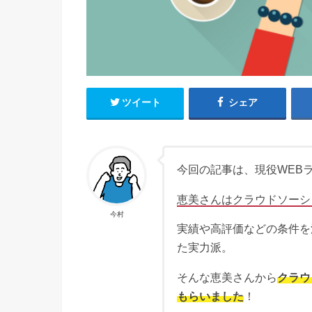
ツイート
シェア
今回の記事は、現役WEB
恵美さんはクラウドソーシ
今村
実績や高評価などの条件を
た実力派。
そんな恵美さんから
クラウ
もらいました
！