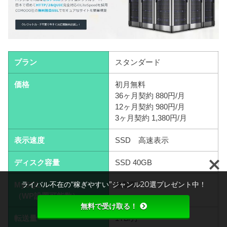
プラン
スタンダード
価格
初月無料
36ヶ月契約 880円/月
12ヶ月契約 980円/月
3ヶ月契約 1,380円/月
表示速度
SSD 高速表示
ディスク容量
SSD 40GB
ライバル不在の“稼ぎやすい”ジャンル20選プレゼント中！
MySQL
無制限
（WP設置可能数）
無料で受け取る！
転送量
1TB/月